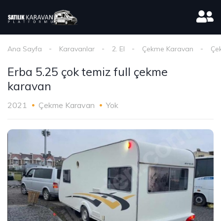
Ana Sayfa
Karavanlar
2. El
Çekme Karavan
Çe
Erba 5.25 çok temiz full çekme
karavan
2021
Çekme Karavan
Yok