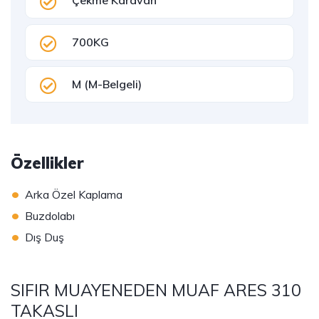
Çekme Karavan
700KG
M (M-Belgeli)
Özellikler
•
Arka Özel Kaplama
•
Buzdolabı
•
Dış Duş
SIFIR MUAYENEDEN MUAF ARES 310
TAKASLI