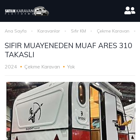
Ana Sayfa
Karavanlar
Sıfır KM
Çekme Karavan
SIFIR MUAYENEDEN MUAF ARES 310
TAKASLI
2024
Çekme Karavan
Yok