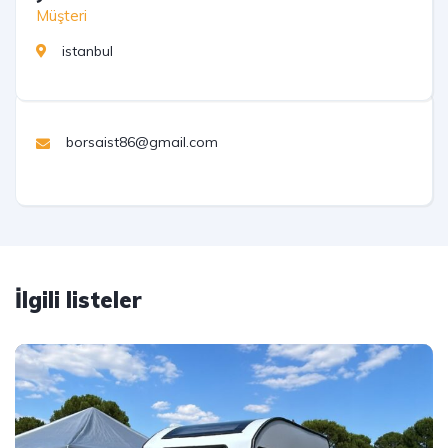
Müşteri
istanbul
borsaist86@gmail.com
İlgili listeler