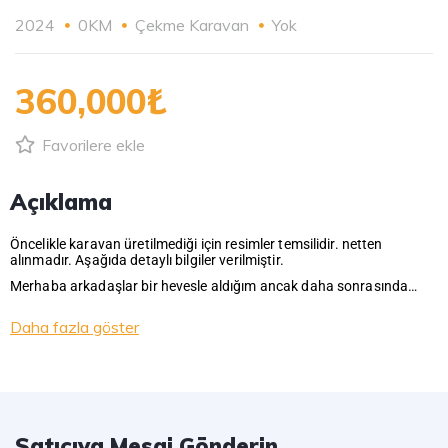
2024
0KM
Çekme Karavan
Yok
360,000₺
Favorilere ekle
Açıklama
Öncelikle karavan üretilmediği için resimler temsilidir. netten
alınmadır. Aşağıda detaylı bilgiler verilmiştir.
Merhaba arkadaşlar bir hevesle aldığım ancak daha sonrasında…
Daha fazla göster
Satıcıya Mesaj Gönderin