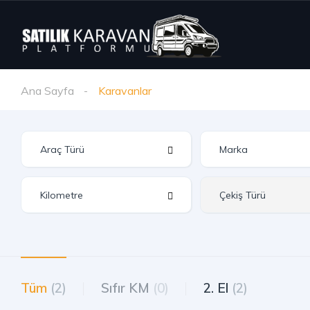
Ana Sayfa
Karavanlar
Tüm
(2)
Sıfır KM
(0)
2. El
(2)