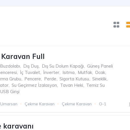
Karavan Full
Buzdolabı
,
Dış Duş
,
Dış Su Dolum Kapağı
,
Güneş Paneli
enceresi
,
İç Tuvalet
,
İnverter
,
Isıtma
,
Mutfak
,
Ocak
,
urma Grubu
,
Pencere
,
Perde
,
Sigorta Kutusu
,
Sineklik
,
zator
,
Su Geçirmez İzalasyon
,
Tavan Heki
,
Temiz Su
USB Girişi
Umarsan
Çekme Karavan
Çekme Karavan
O-1
le karavanı