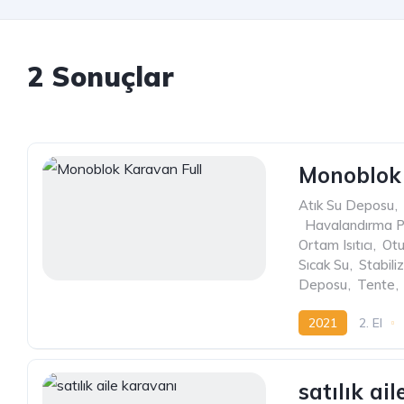
2 Sonuçlar
Monoblok 
Atık Su Deposu
,
,
Havalandırma P
Ortam Isıtıcı
,
Ot
Sıcak Su
,
Stabili
Deposu
,
Tente
,
2021
2. El
satılık ai