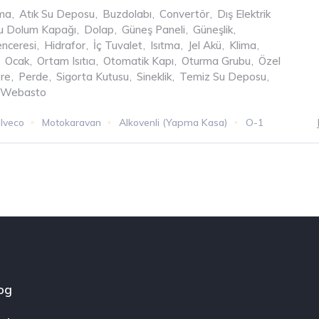
ama
,
Atık Su Deposu
,
Buzdolabı
,
Convertör
,
Dış Elektrik
Su Dolum Kapağı
,
Dolap
,
Güneş Paneli
,
Güneşlik
,
nceresi
,
Hidrafor
,
İç Tuvalet
,
Isıtma
,
Jel Akü
,
Klima
,
Ocak
,
Ortam Isıtıcı
,
Otomatik Kapı
,
Oturma Grubu
,
Özel
re
,
Perde
,
Sigorta Kutusu
,
Sineklik
,
Temiz Su Deposu
,
Webasto
Iveco
Motokaravan
Alkovenli (Yapma Kasa)
O-1
og