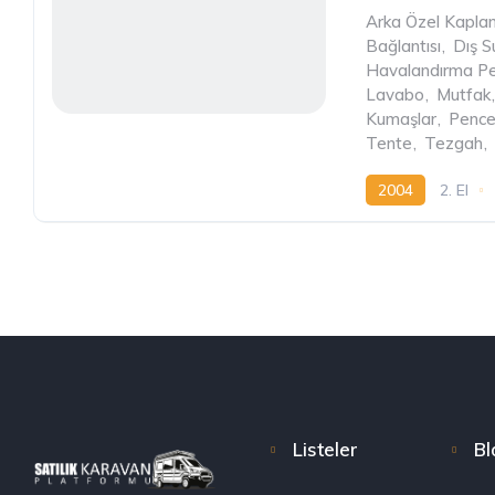
Arka Özel Kapl
Bağlantısı
,
Dış 
Havalandırma Pe
Lavabo
,
Mutfak
,
Kumaşlar
,
Pence
Tente
,
Tezgah
,
2004
2. El
Listeler
Bl