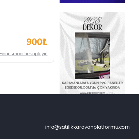
900₺
Finansmanı hesaplayın
info@satilikkaravanplatformu.com